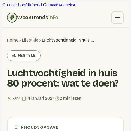
Ga naar hoofdinhoud
Ga naar voettekst
Woontrends
info
Kruiden vervangen
Home
Lifestyle
Luchtvochtigheid in huis 80 procent: wat te doen?
Wonen
LIFESTYLE
Huishoudelijk
Luchtvochtigheid in huis
Blogs
80 procent: wat te doen?
barry
14 januari 2024
2 min lezen
INHOUDSOPGAVE