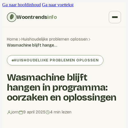
Ga naar hoofdinhoud
Ga naar voettekst
Woontrends
info
Kruiden vervangen
Home
Huishoudelijke problemen oplossen
Wasmachine blijft hangen in programma: oorzaken en oplossingen
Wonen
HUISHOUDELIJKE PROBLEMEN OPLOSSEN
Huishoudelijk
Wasmachine blijft
Blogs
hangen in programma:
oorzaken en oplossingen
jorn
9 april 2025
4 min lezen