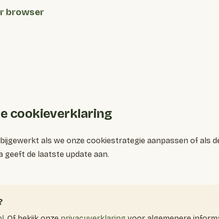
er browser
ze cookieverklaring
bijgewerkt als we onze cookiestrategie aanpassen of als de
geeft de laatste update aan.
?
nl
. Of bekijk onze
privacyverklaring
voor algemenere informa