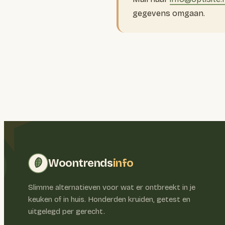
gegevens omgaan.
Woontrends
info
Slimme alternatieven voor wat er ontbreekt in je
keuken of in huis. Honderden kruiden, getest en
uitgelegd per gerecht.