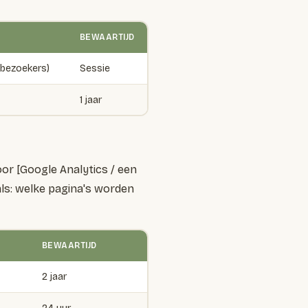
BEWAARTIJD
 bezoekers)
Sessie
1 jaar
r [Google Analytics / een
als: welke pagina's worden
BEWAARTIJD
2 jaar