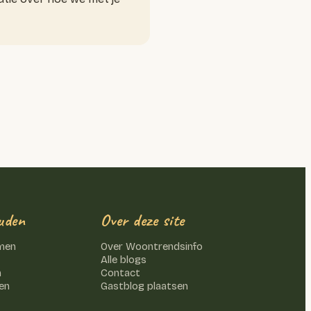
uden
Over deze site
emen
Over Woontrendsinfo
Alle blogs
n
Contact
en
Gastblog plaatsen