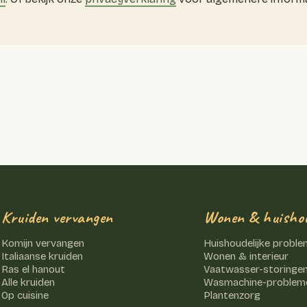
Kruiden vervangen
Wonen & huisho
Komijn vervangen
Huishoudelijke probl
Italiaanse kruiden
Wonen & interieur
Ras el hanout
Vaatwasser-storinge
Alle kruiden
Wasmachine-problem
Op cuisine
Plantenzorg