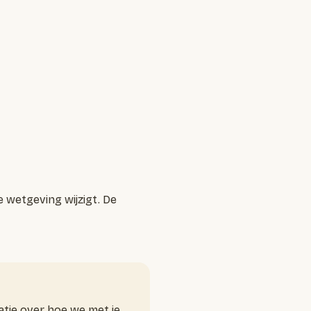
 wetgeving wijzigt. De
tie over hoe we met je