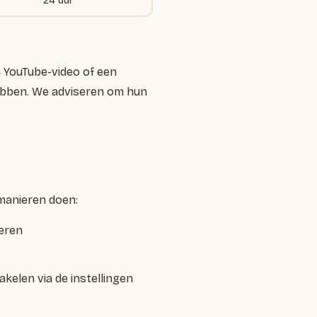
24 uur
n YouTube-video of een
hebben. We adviseren om hun
 manieren doen:
deren
kelen via de instellingen