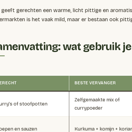
 geeft gerechten een warme, licht pittige en aromati
ermarkten is het vaak mild, maar er bestaan ook pitti
amenvatting: wat gebruik j
ERECHT
BESTE VERVANGER
Zelfgemaakte mix of
urry’s of stoofpotten
currypoeder
oepen en sauzen
Kurkuma + komijn + koria