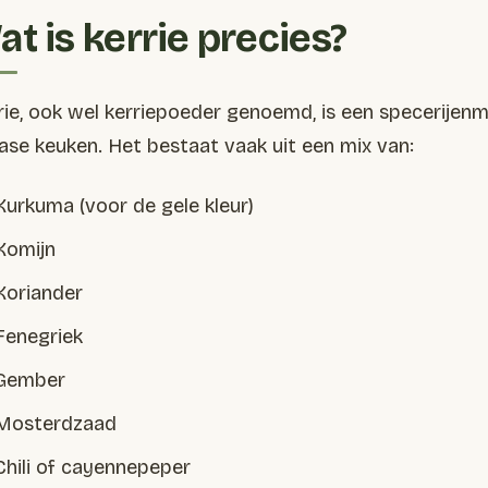
t is kerrie precies?
rie, ook wel kerriepoeder genoemd, is een specerijenm
iase keuken. Het bestaat vaak uit een mix van:
Kurkuma (voor de gele kleur)
Komijn
Koriander
Fenegriek
Gember
Mosterdzaad
Chili of cayennepeper