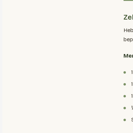
Ze
Heb
bep
Men