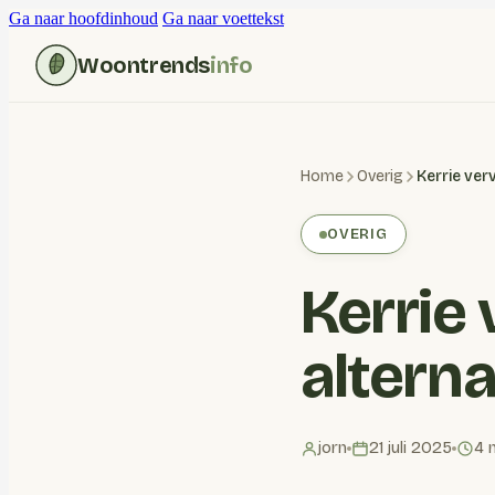
Ga naar hoofdinhoud
Ga naar voettekst
Woontrends
info
Home
Overig
OVERIG
Kerrie
altern
jorn
21 juli 2025
4 