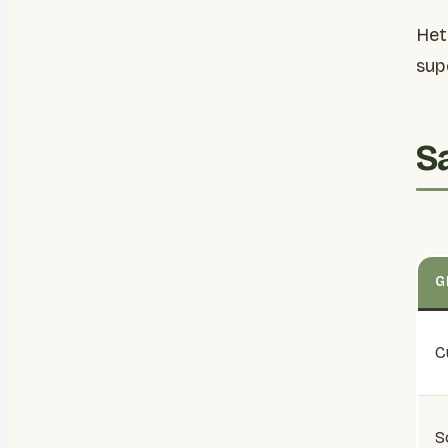
Het
sup
S
G
C
S