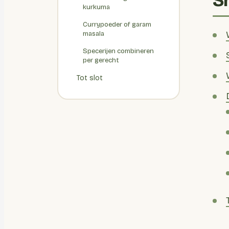
S
kurkuma
Currypoeder of garam
masala
Specerijen combineren
per gerecht
Tot slot