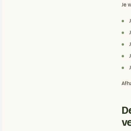
Je 
Afha
D
v