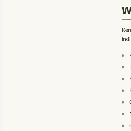
Wa
Ker
Ind