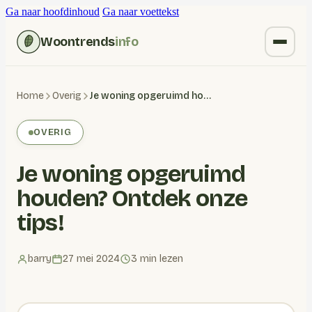
Ga naar hoofdinhoud
Ga naar voettekst
Woontrends
info
Kruiden vervangen
Home
Overig
Je woning opgeruimd houden? Ontdek onze tips!
Wonen
OVERIG
Huishoudelijk
Je woning opgeruimd
Blogs
houden? Ontdek onze
tips!
barry
27 mei 2024
3 min lezen