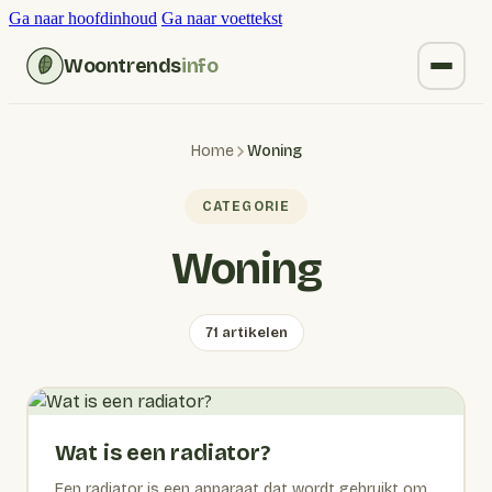
Ga naar hoofdinhoud
Ga naar voettekst
Woontrends
info
Kruiden vervangen
Home
Woning
Wonen
CATEGORIE
Huishoudelijk
Woning
Blogs
71 artikelen
Wat is een radiator?
Een radiator is een apparaat dat wordt gebruikt om