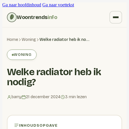
Ga naar hoofdinhoud
Ga naar voettekst
Woontrends
info
Kruiden vervangen
Home
Woning
Welke radiator heb ik nodig?
Wonen
WONING
Huishoudelijk
Welke radiator heb ik
Blogs
nodig?
barry
21 december 2024
3 min lezen
INHOUDSOPGAVE