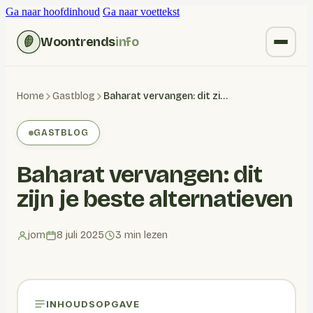
Ga naar hoofdinhoud
Ga naar voettekst
Woontrends
info
Kruiden vervangen
Home
Gastblog
Baharat vervangen: dit zijn je beste alternatieven
Wonen
GASTBLOG
Huishoudelijk
Baharat vervangen: dit
Blogs
zijn je beste alternatieven
jorn
8 juli 2025
3 min lezen
INHOUDSOPGAVE