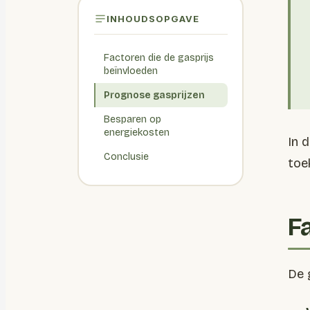
INHOUDSOPGAVE
Factoren die de gasprijs
beïnvloeden
Prognose gasprijzen
Besparen op
energiekosten
In 
Conclusie
toe
F
De 