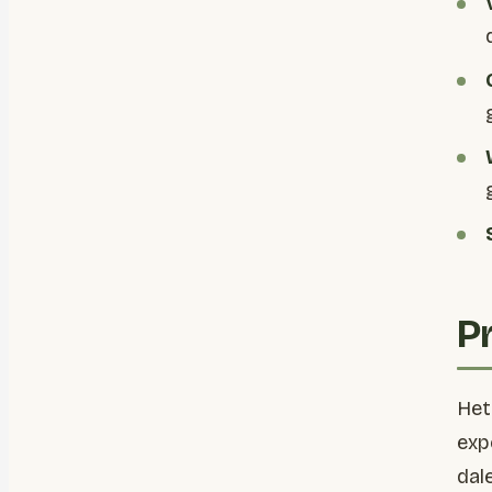
P
Het
exp
dal