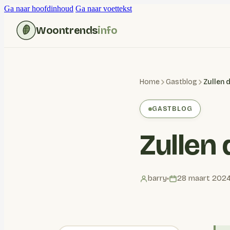
Ga naar hoofdinhoud
Ga naar voettekst
Woontrends
info
Home
Gastblog
Zullen 
GASTBLOG
Zullen 
barry
28 maart 202