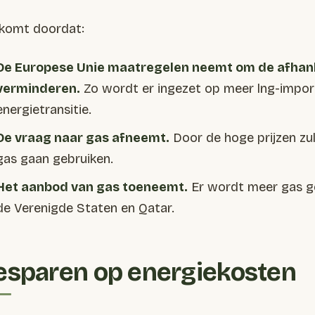
 komt doordat:
De Europese Unie maatregelen neemt om de afhanke
verminderen.
Zo wordt er ingezet op meer lng-import
energietransitie.
De vraag naar gas afneemt.
Door de hoge prijzen zu
gas gaan gebruiken.
Het aanbod van gas toeneemt.
Er wordt meer gas ge
de Verenigde Staten en Qatar.
esparen op energiekosten