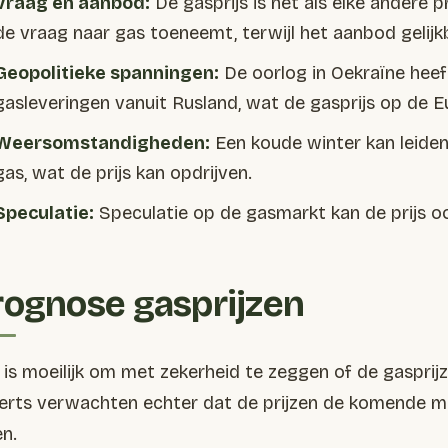
Vraag en aanbod:
De gasprijs is net als elke andere p
de vraag naar gas toeneemt, terwijl het aanbod gelijkblij
Geopolitieke spanningen:
De oorlog in Oekraïne heef
gasleveringen vanuit Rusland, wat de gasprijs op de E
Weersomstandigheden:
Een koude winter kan leide
gas, wat de prijs kan opdrijven.
Speculatie:
Speculatie op de gasmarkt kan de prijs o
rognose gasprijzen
 is moeilijk om met zekerheid te zeggen of de gasprij
erts verwachten echter dat de prijzen de komende maa
en.