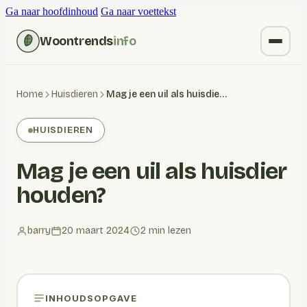
Ga naar hoofdinhoud
Ga naar voettekst
Woontrends
info
Kruiden vervangen
Home
Huisdieren
Mag je een uil als huisdier houden?
Wonen
HUISDIEREN
Huishoudelijk
Mag je een uil als huisdier
Blogs
houden?
barry
20 maart 2024
2 min lezen
INHOUDSOPGAVE