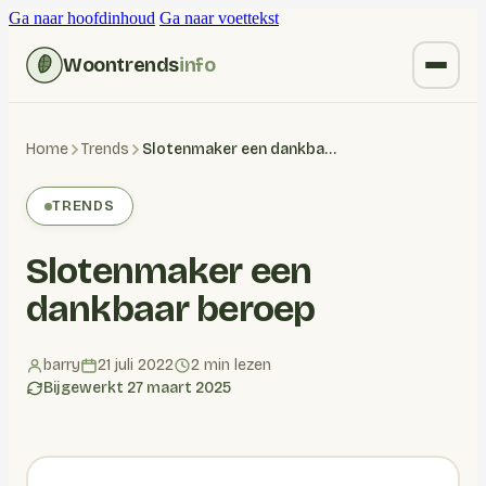
Ga naar hoofdinhoud
Ga naar voettekst
Woontrends
info
Kruiden vervangen
Home
Trends
Slotenmaker een dankbaar beroep
Wonen
TRENDS
Huishoudelijk
Slotenmaker een
Blogs
dankbaar beroep
barry
21 juli 2022
2 min lezen
Bijgewerkt 27 maart 2025