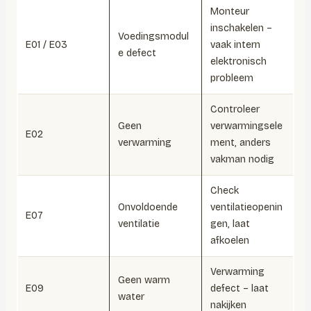
Monteur
inschakelen –
Voedingsmodul
E01 / E03
vaak intern
e defect
elektronisch
probleem
Controleer
Geen
verwarmingsele
E02
verwarming
ment, anders
vakman nodig
Check
Onvoldoende
ventilatieopenin
E07
ventilatie
gen, laat
afkoelen
Verwarming
Geen warm
E09
defect – laat
water
nakijken