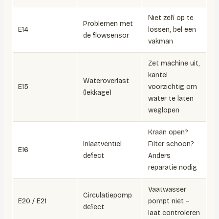
Niet zelf op te
Problemen met
E14
lossen, bel een
de flowsensor
vakman
Zet machine uit,
kantel
Wateroverlast
E15
voorzichtig om
(lekkage)
water te laten
weglopen
Kraan open?
Inlaatventiel
Filter schoon?
E16
defect
Anders
reparatie nodig
Vaatwasser
Circulatiepomp
E20 / E21
pompt niet –
defect
laat controleren