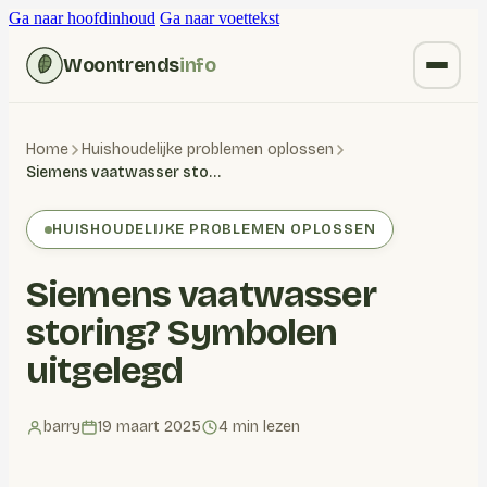
Ga naar hoofdinhoud
Ga naar voettekst
Woontrends
info
Kruiden vervangen
Home
Huishoudelijke problemen oplossen
Siemens vaatwasser storing? Symbolen uitgelegd
Wonen
HUISHOUDELIJKE PROBLEMEN OPLOSSEN
Huishoudelijk
Siemens vaatwasser
Blogs
storing? Symbolen
uitgelegd
barry
19 maart 2025
4 min lezen