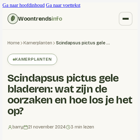
Ga naar hoofdinhoud
Ga naar voettekst
Woontrends
info
Kruiden vervangen
Home
Kamerplanten
Scindapsus pictus gele bladeren: wat zijn de oorzaken en hoe los je het op?
Wonen
KAMERPLANTEN
Huishoudelijk
Scindapsus pictus gele
Blogs
bladeren: wat zijn de
oorzaken en hoe los je het
op?
barry
21 november 2024
3 min lezen