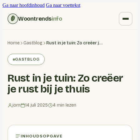
Ga naar hoofdinhoud
Ga naar voettekst
Woontrends
info
Kruiden vervangen
Home
Gastblog
Rust in je tuin: Zo creëer je rust bij je thuis
Wonen
GASTBLOG
Huishoudelijk
Rust in je tuin: Zo creëer
Blogs
je rust bij je thuis
jorn
14 juli 2025
4 min lezen
INHOUDSOPGAVE