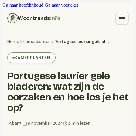
Ga naar hoofdinhoud
Ga naar voettekst
Woontrends
info
Kruiden vervangen
Home
Kamerplanten
Portugese laurier gele bladeren: wat zijn de oorzaken en hoe los je het op?
Wonen
KAMERPLANTEN
Huishoudelijk
Portugese laurier gele
Blogs
bladeren: wat zijn de
oorzaken en hoe los je het
op?
barry
6 november 2024
3 min lezen