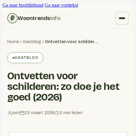
Ga naar hoofdinhoud
Ga naar voettekst
Woontrends
info
Kruiden vervangen
Home
Gastblog
Ontvetten voor schilderen: zo doe je het goed (2026)
Wonen
GASTBLOG
Huishoudelijk
Ontvetten voor
Blogs
schilderen: zo doe je het
goed (2026)
jorn
23 maart 2026
3 min lezen