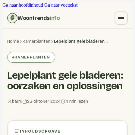
Ga naar hoofdinhoud
Ga naar voettekst
Woontrends
info
Kruiden vervangen
Home
Kamerplanten
Lepelplant gele bladeren: oorzaken en oplossingen
Wonen
KAMERPLANTEN
Huishoudelijk
Lepelplant gele bladeren:
Blogs
oorzaken en oplossingen
barry
23 oktober 2024
4 min lezen
INHOUDSOPGAVE