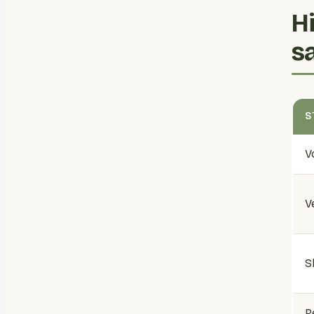
H
s
S
V
V
S
R