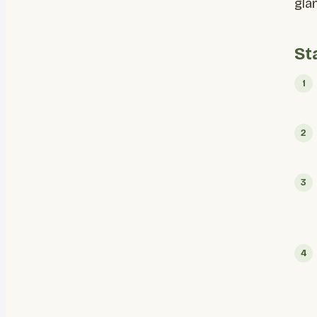
gla
St