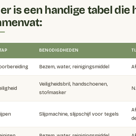
ier is een handige tabel die
amenvat:
TAP
BENODIGDHEDEN
T
oorbereiding
Bezem, water, reinigingsmiddel
A
Veiligheidsbril, handschoenen,
eiligheid
N.
stofmasker
A
lijpen
Slijpmachine, slijpschijf voor tegels
d
einigen
Bezem, water, reinigingsmiddel
A