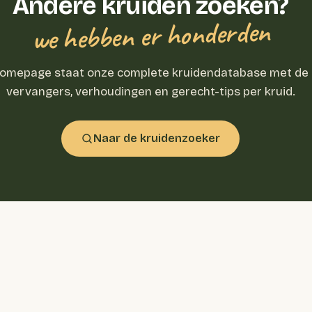
Andere kruiden zoeken?
we hebben er honderden
homepage staat onze complete kruidendatabase met de
vervangers, verhoudingen en gerecht-tips per kruid.
Naar de kruidenzoeker