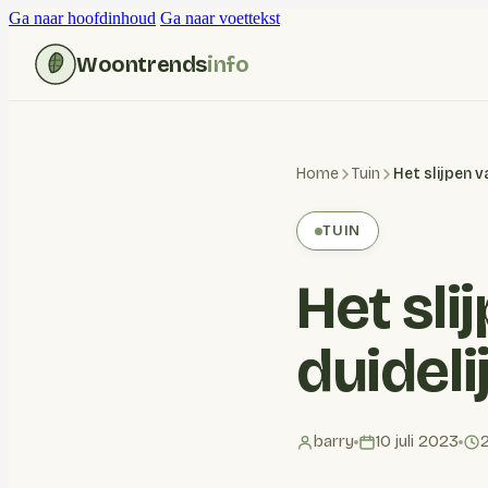
Ga naar hoofdinhoud
Ga naar voettekst
Woontrends
info
Home
Tuin
TUIN
Het sli
duidel
barry
10 juli 2023
2