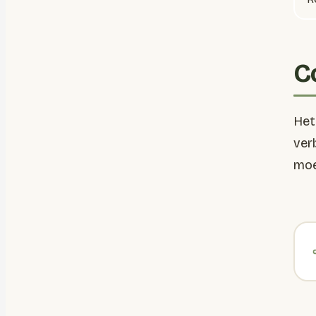
C
Het
ver
moe