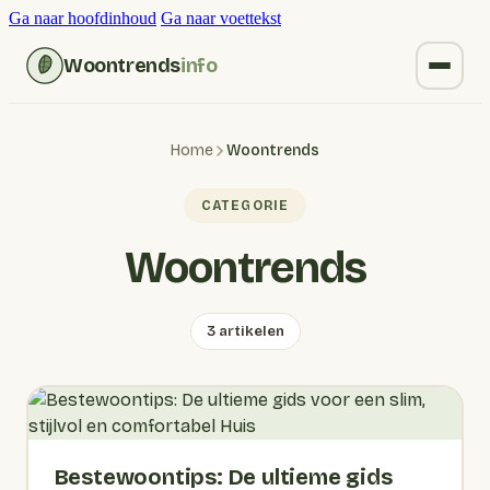
Ga naar hoofdinhoud
Ga naar voettekst
Woontrends
info
Kruiden vervangen
Home
Woontrends
Wonen
CATEGORIE
Huishoudelijk
Woontrends
Blogs
3 artikelen
Bestewoontips: De ultieme gids